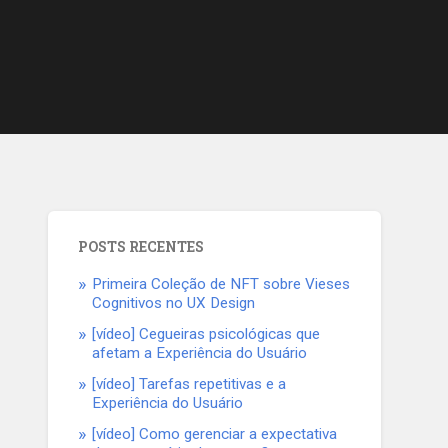
POSTS RECENTES
Primeira Coleção de NFT sobre Vieses
Cognitivos no UX Design
[vídeo] Cegueiras psicológicas que
afetam a Experiência do Usuário
[vídeo] Tarefas repetitivas e a
Experiência do Usuário
[vídeo] Como gerenciar a expectativa