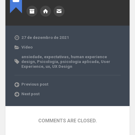
27 de dezembro de 2021
Vídeo
ansiedade
,
expectativas
,
human experience
design
,
Psicologia
,
psicologia aplicada
,
User
Experience
,
ux
,
UX Design
Previous post
Next post
COMMENTS ARE CLOSED.