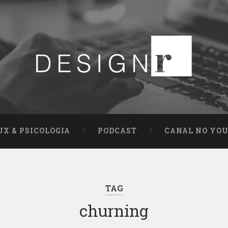
UX & PSICOLOGIA
PODCAST
CANAL NO YO
TAG
churning